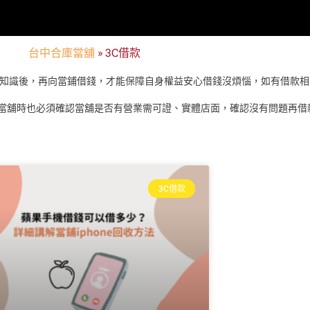
台中合庫當舖
»
3C借款
關知識後，再向當鋪借錢，才能保障自身權益安心借錢沒煩惱，如有借款
當舖時也必須確認當舖是否有營業需可證、實體店面，確認沒有問題再借
3C借款