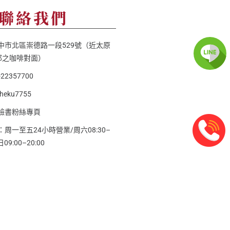
聯絡我們​
中市北區崇德路一段529號（近太原
多那之咖啡對面）
22357700
：heku7755
臉書粉絲專頁
周一至五24小時營業/周六08:30–
日09:00–20:00