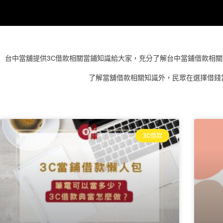
台中當舖提供3C借款相關當鋪知識給大家，充分了解台中當鋪借款相
了解當舖借款相關知識外，民眾在選擇借錢
3C借款