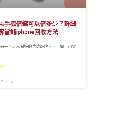
果手機借錢可以借多少？詳細
解當鋪iphone回收方法
hone是不少人偏好的手機廠牌之一，如果想辦
更多 »
0 月, 2024