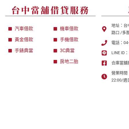
台中當舖借貸服務
地址：台
汽車借款
機車借款
路口 /
黃金借款
手機借款
電話：04-
手錶典當
3C典當
LINE ID
房地二胎
合庫當舖
營業時間：
22:00/週