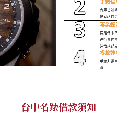
手錶借
合庫當舖
借到超過
專業鑑
要是保卡
進行真偽
錶借款額
撥款速
手錶典當
求。
台中名錶借款須知