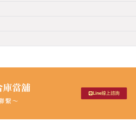
合庫當舖
Line線上諮詢
聯繫～