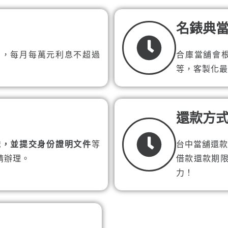
名錶典
5%，每月每萬元利息不超過
合庫當舖會
等，客製化最
還款方
歲，並提交身份證明文件
等
台中當舖還
請辦理。
借款還款期
力！