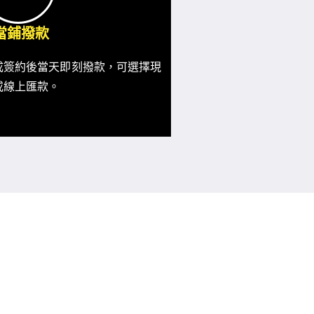
.當鋪撥款
成簽約後當天即刻撥款，可選擇現
或線上匯款。