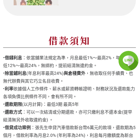
借款須知
•
借錢利息
：依當舖業法規定為準，月息最低1%～最高2%，年利率最
低12%～最高24%，無綁約，提前結清無違約金。
•
除當鋪利息
(年息利率最高24%)
與倉棧費外
，無收取任何手續費、也
無代辦費與其它巧立名目收費。
•
利率
依據個人工作條件、薪水或薪資轉帳證明、財務狀況及還款能力
各項負債比例條件不同，會有所不同。
•
還款期限
(以月計算)：最低3期 最高5年
•
還款方式
：可以一次結清或分期還款，亦可只繳利息不還本金(提早
結清無另外收取違約金) 。
•
借貸成功案例
：張先生申貸汽車借款新台幣6萬元的款項，還款期為5
個月，借款利率為月息2.0% (年利率為24%)，利息每月繳額度為新台