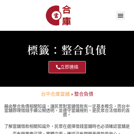
標籤：整合負債
立即連絡
台中合庫當舖
»
整合負債
藉由整合負債相關知識，讓民眾對當鋪借款有一定基本概念，而台中
當舖辦理借錢手續公開透明，並遵守當鋪規則，是民眾合法借款的首
選。
了解當舖借款相關知識外，民眾在選擇借錢當舖時也必須確認當舖是
否有營業需可證、實體店面，確認沒有問題再借款最安心。