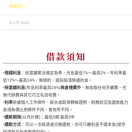
閱讀更多 »
12 3 月, 2024
借款須知
•
借錢利息
：依當舖業法規定為準，月息最低1%～最高2%，年利率最
低12%～最高24%，無綁約，提前結清無違約金。
•
除當鋪利息
(年息利率最高24%)
與倉棧費外
，無收取任何手續費、也
無代辦費與其它巧立名目收費。
•
利率
依據個人工作條件、薪水或薪資轉帳證明、財務狀況及還款能力
各項負債比例條件不同，會有所不同。
•
還款期限
(以月計算)：最低3期 最高5年
•
還款方式
：可以一次結清或分期還款，亦可只繳利息不還本金(提早
結清無另外收取違約金) 。