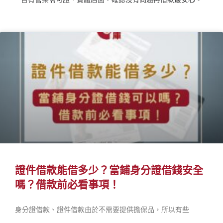
證件借款能借多少？當鋪身分證借錢安全
嗎？借款前必看事項！
身分證借款、證件借款由於不需要提供擔保品，所以有些