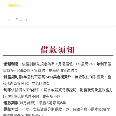
閱讀更多 »
26 11 月, 2024
借款須知
•
借錢利息
：依當舖業法規定為準，月息最低1%～最高2%，年利率最
低12%～最高24%，無綁約，提前結清無違約金。
•
除當鋪利息
(年息利率最高24%)
與倉棧費外
，無收取任何手續費、也
無代辦費與其它巧立名目收費。
•
利率
依據個人工作條件、薪水或薪資轉帳證明、財務狀況及還款能力
各項負債比例條件不同，會有所不同。
•
還款期限
(以月計算)：最低3期 最高5年
•
還款方式
：可以一次結清或分期還款，亦可只繳利息不還本金(提早
結清無另外收取違約金) 。