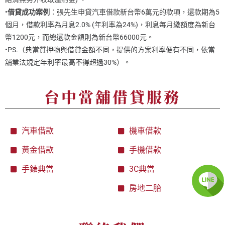
•
借貸成功案例
：張先生申貸汽車借款新台幣6萬元的款項，還款期為5
個月，借款利率為月息2.0% (年利率為24%)，利息每月繳額度為新台
幣1200元，而總還款金額則為新台幣66000元。
•PS.（典當質押物與借貸金額不同，提供的方案利率便有不同，依當
舖業法規定年利率最高不得超過30%）。
台中當舖借貸服務
汽車借款
機車借款
黃金借款
手機借款
手錶典當
3C典當
房地二胎